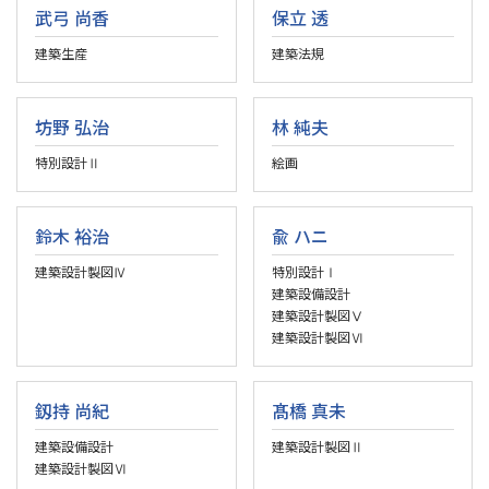
武弓 尚香
保立 透
建築生産
建築法規
坊野 弘治
林 純夫
特別設計Ⅱ
絵画
鈴木 裕治
兪 ハニ
建築設計製図Ⅳ
特別設計Ⅰ
建築設備設計
建築設計製図Ⅴ
建築設計製図Ⅵ
釼持 尚紀
髙橋 真未
建築設備設計
建築設計製図Ⅱ
建築設計製図Ⅵ