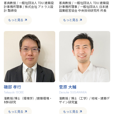
客員教授 / 一般社団法人 TDU 建築設
客員教授 / 一般社団法人 TDU 建築設
計事務所理事 / 株式会社 アトラス設
計事務所理事 / 一般社団法人 日本建
計 取締役
設業経営協会 中央技術研究所 所長
もっと見る
もっと見る
磯部 孝行
菅原 大輔
Takayuki ISOBE
Daisuke SUGAWARA
准教授/博士（環境学）/建築環境・
准教授 / 博士（工学）/ 地域・建築デ
材料研究
ザイン研究室
もっと見る
もっと見る