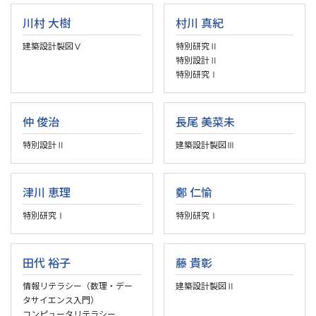
川村 大樹
村川 真紀
建築設計製図Ⅴ
特別研究Ⅱ
特別設計Ⅱ
特別研究Ⅰ
仲 俊治
長尾 美菜未
特別設計Ⅱ
建築設計製図Ⅲ
津川 恵理
鄭 仁愉
特別研究Ⅰ
特別研究Ⅰ
田代 裕子
藤 貴彰
情報リテラシー（数理・デー
建築設計製図Ⅱ
タサイエンス入門）
コンピュータリテラシー