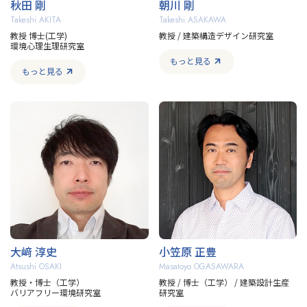
秋田 剛
朝川 剛
Takeshi AKITA
Takeshi ASAKAWA
教授 博士(工学)
教授 / 建築構造デザイン研究室
環境心理生理研究室
もっと見る
もっと見る
大﨑 淳史
小笠原 正豊
Atsushi OSAKI
Masatoyo OGASAWARA
教授・博士（工学）
教授 / 博士（工学） / 建築設計生産
バリアフリー環境研究室
研究室