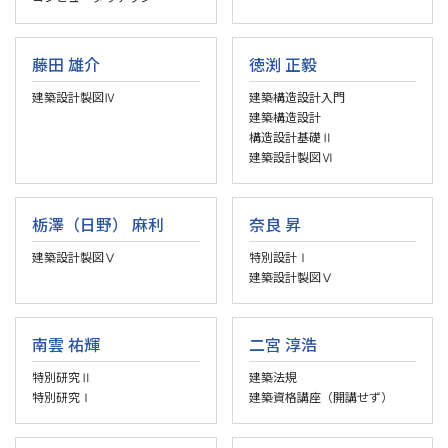
藤田 雄介
徳渕 正毅
建築設計製図Ⅳ
建築構造設計入門
建築構造設計
構造設計基礎Ⅱ
建築設計製図Ⅵ
栃澤（日野） 麻利
奈良 昇
建築設計製図Ⅴ
特別設計Ⅰ
建築設計製図Ⅴ
南雲 祐輝
二宮 淳浩
特別研究Ⅱ
建築法規
特別研究Ⅰ
建築資格講座（開講せず）