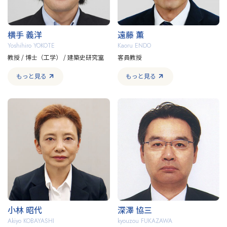
横手 義洋
遠藤 薫
Yoshihiro YOKOTE
Kaoru ENDO
教授 / 博士（工学） / 建築史研究室
客員教授
もっと見る
もっと見る
小林 昭代
深澤 協三
Akiyo KOBAYASHI
kyouzou FUKAZAWA