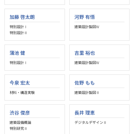
加藤 啓太朗
河野 有悟
特別設計Ⅰ
建築設計製図Ⅳ
特別設計Ⅱ
蒲池 健
吉里 裕也
特別設計Ⅰ
建築設計製図Ⅳ
今泉 宏太
佐野 もも
材料・構造実験
建築設計製図Ⅱ
渋谷 俊彦
長井 理恵
建築設備概論
デジタルデザインⅡ
特別研究Ⅱ