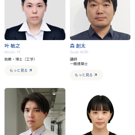
叶 敏之
森 創太
Minzhi YE
Souta MORI
助教・博士（工学）
講師
一級建築士
もっと見る
もっと見る