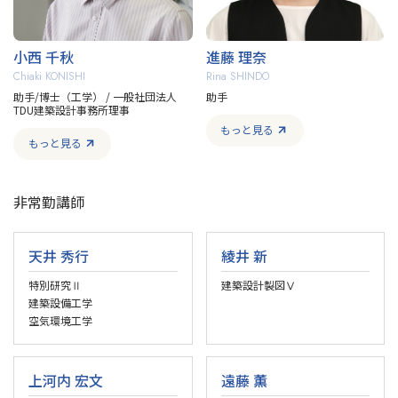
小西 千秋
進藤 理奈
Chiaki KONISHI
Rina SHINDO
助手/博士（工学）​ / 一般社団法人
助手
TDU建築設計事務所理事
もっと見る
もっと見る
非常勤講師​
天井 秀行
綾井 新
特別研究Ⅱ
建築設計製図Ⅴ
建築設備工学
空気環境工学
上河内 宏文
遠藤 薫