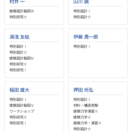
村井 一
山川 誠
建築設計製図Ⅲ
特別設計Ⅰ
特別研究Ⅱ
特別設計Ⅱ
湯浅 友絵
伊藤 潤一郎
特別設計Ⅰ
特別設計Ⅰ
特別設計Ⅱ
建築設計製図Ⅳ
特別研究Ⅱ
特別研究Ⅰ
稲田 雄大
押田 光弘
特別設計Ⅰ
特別設計Ⅰ
建築設計製図Ⅴ
材料・構造実験
ワークショップ
建築力学演習Ⅱ
特別研究Ⅱ
建築力学Ⅱ
特別研究Ⅰ
建築力学・演習Ⅱ
特別設計Ⅱ