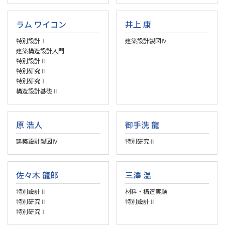
ラム ワイコン
井上 康
特別設計Ⅰ
建築設計製図Ⅳ
建築構造設計入門
特別設計Ⅱ
特別研究Ⅱ
特別研究Ⅰ
構造設計基礎Ⅱ
原 浩人
御手洗 龍
建築設計製図Ⅳ
特別研究Ⅱ
佐々木 龍郎
三澤 温
特別設計Ⅱ
材料・構造実験
特別研究Ⅱ
特別設計Ⅱ
特別研究Ⅰ