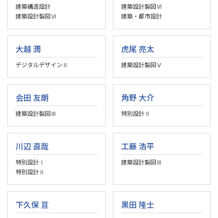
建築構造設計
建築設計製図Ⅵ
建築設計製図Ⅵ
建築・都市設計
大越 潤
虎尾 亮太
デジタルデザインⅡ
建築設計製図Ⅴ
会田 友朗
角野 大介
建築設計製図Ⅲ
特別設計Ⅱ
川辺 直哉
工藤 浩平
特別設計Ⅰ
建築設計製図Ⅲ
特別設計Ⅱ
下久保 亘
黒田 隆士