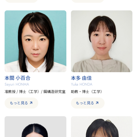
本間 小百合
本多 由佳
Sayuri HONMA
Yuka HONDA
准教授 / 博士（工学）/ 鋼構造研究室
助教・博士（工学）
もっと見る
もっと見る