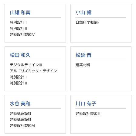
山雄 和真
小山 毅
特別設計Ⅰ
自然科学概論F
特別設計Ⅱ
建築設計製図Ⅴ
松田 和久
松延 晋
デジタルデザインⅢ
建築材料
アルゴリズミック・デザイン
特別設計Ⅰ
特別設計Ⅱ
水谷 美和
川口 有子
建築構造設計
建築設計製図Ⅱ
建築構造設計
建築設計製図Ⅵ