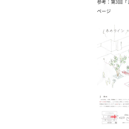
参考：
第3回
ページ