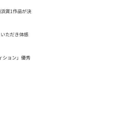
浜賞1作品が決
しいただき体感
ィション」優秀