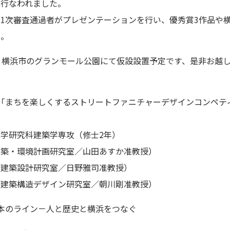
が行なわれました。
1次審査通過者がプレゼンテーションを行い、優秀賞3作品や横
た。
、横浜市のグランモール公園にて仮設設置予定です、是非お越
。
「まちを楽しくするストリートファニチャーデザインコンペテ
学研究科建築学専攻（修士2年）
建築・環境計画研究室／山田あすか准教授）
（建築設計研究室／日野雅司准教授）
（建築構造デザイン研究室／朝川剛准教授）
本のライン－人と歴史と横浜をつなぐ