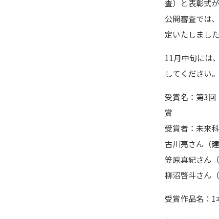
査）と表彰式
公開審査では、
定いたしまし
11月中旬には
してください
受賞名：第3回
賞
受賞者：未来科
古川亮さん（
笠原真紀さん
柳沼啓斗さん
受賞作品名：1